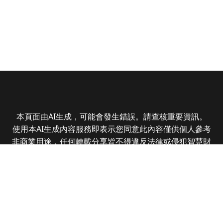
本頁面由AI生成，可能會發生錯誤。請查核重要資訊。
使用本AI生成內容服務即表示您同意此內容僅供個人參考
非商業用途，任何轉載分享皆不得違反法律或侵犯智慧財
產權，且您了解輸出內容可能不準確，所有爭議全曜財經
資訊股份有限公司保有最終解釋權
Copyright © 2025 CMoney Corporation. All rights
reserved.
|
隱私權政策