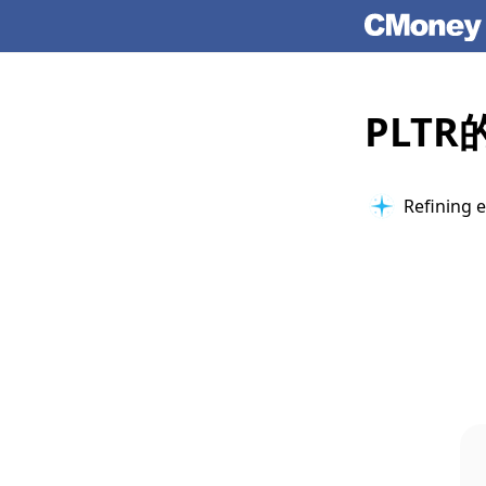
PLT
Refining e