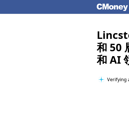
Linc
和 5
和 A
Verifying 