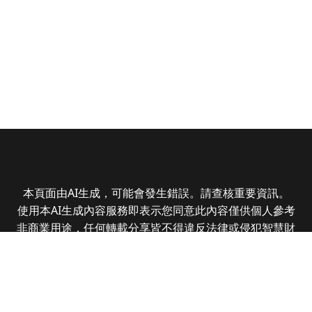
本頁面由AI生成，可能會發生錯誤。請查核重要資訊。
使用本AI生成內容服務即表示您同意此內容僅供個人參考
非商業用途，任何轉載分享皆不得違反法律或侵犯智慧財
產權，且您了解輸出內容可能不準確，所有爭議全曜財經
資訊股份有限公司保有最終解釋權
Copyright © 2025 CMoney Corporation. All rights