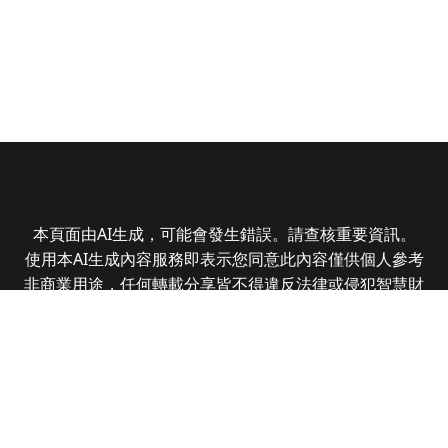
本頁面由AI生成，可能會發生錯誤。請查核重要資訊。
使用本AI生成內容服務即表示您同意此內容僅供個人參考
非商業用途，任何轉載分享皆不得違反法律或侵犯智慧財
產權，且您了解輸出內容可能不準確，所有爭議全曜財經
資訊股份有限公司保有最終解釋權
Copyright © 2025 CMoney Corporation. All rights
reserved.
|
隱私權政策