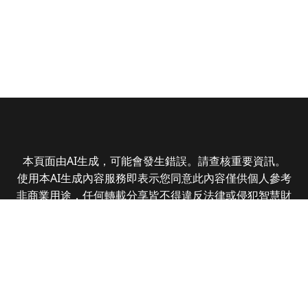
本頁面由AI生成，可能會發生錯誤。請查核重要資訊。
使用本AI生成內容服務即表示您同意此內容僅供個人參考
非商業用途，任何轉載分享皆不得違反法律或侵犯智慧財
產權，且您了解輸出內容可能不準確，所有爭議全曜財經
資訊股份有限公司保有最終解釋權
Copyright © 2025 CMoney Corporation. All rights
reserved.
|
隱私權政策