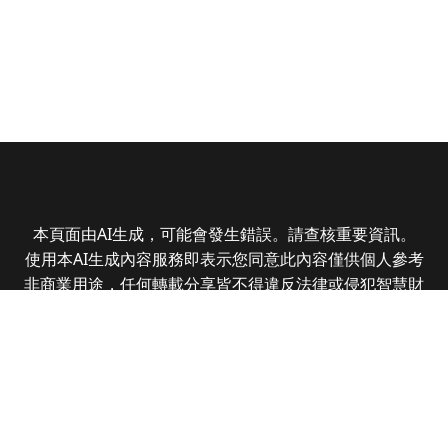
本頁面由AI生成，可能會發生錯誤。請查核重要資訊。
使用本AI生成內容服務即表示您同意此內容僅供個人參考
非商業用途，任何轉載分享皆不得違反法律或侵犯智慧財
產權，且您了解輸出內容可能不準確，所有爭議全曜財經
資訊股份有限公司保有最終解釋權
Copyright © 2025 CMoney Corporation. All rights
reserved.
|
隱私權政策