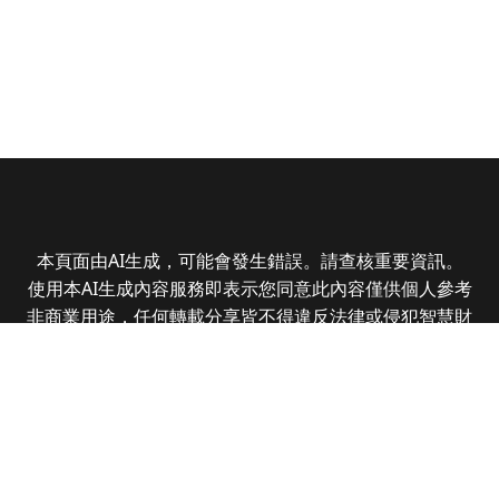
本頁面由AI生成，可能會發生錯誤。請查核重要資訊。
使用本AI生成內容服務即表示您同意此內容僅供個人參考
非商業用途，任何轉載分享皆不得違反法律或侵犯智慧財
產權，且您了解輸出內容可能不準確，所有爭議全曜財經
資訊股份有限公司保有最終解釋權
Copyright © 2025 CMoney Corporation. All rights
reserved.
|
隱私權政策