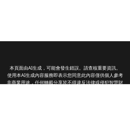
本頁面由AI生成，可能會發生錯誤。請查核重要資訊。
使用本AI生成內容服務即表示您同意此內容僅供個人參考
非商業用途，任何轉載分享皆不得違反法律或侵犯智慧財
產權，且您了解輸出內容可能不準確，所有爭議全曜財經
資訊股份有限公司保有最終解釋權
Copyright © 2025 CMoney Corporation. All rights
reserved.
|
隱私權政策