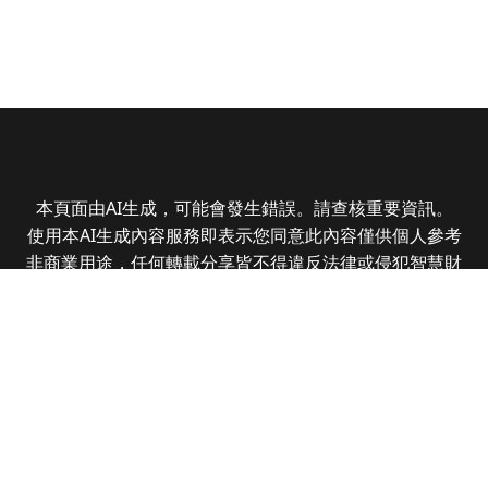
本頁面由AI生成，可能會發生錯誤。請查核重要資訊。
使用本AI生成內容服務即表示您同意此內容僅供個人參考
非商業用途，任何轉載分享皆不得違反法律或侵犯智慧財
產權，且您了解輸出內容可能不準確，所有爭議全曜財經
資訊股份有限公司保有最終解釋權
Copyright © 2025 CMoney Corporation. All rights
reserved.
|
隱私權政策