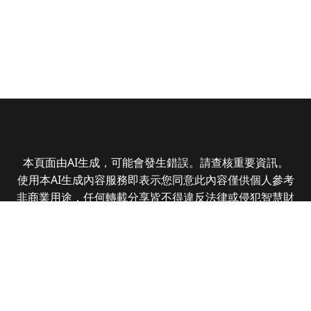
本頁面由AI生成，可能會發生錯誤。請查核重要資訊。
使用本AI生成內容服務即表示您同意此內容僅供個人參考
非商業用途，任何轉載分享皆不得違反法律或侵犯智慧財
產權，且您了解輸出內容可能不準確，所有爭議全曜財經
資訊股份有限公司保有最終解釋權
Copyright © 2025 CMoney Corporation. All rights
reserved.
|
隱私權政策