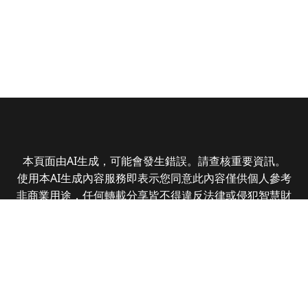
本頁面由AI生成，可能會發生錯誤。請查核重要資訊。
使用本AI生成內容服務即表示您同意此內容僅供個人參考
非商業用途，任何轉載分享皆不得違反法律或侵犯智慧財
產權，且您了解輸出內容可能不準確，所有爭議全曜財經
資訊股份有限公司保有最終解釋權
Copyright © 2025 CMoney Corporation. All rights
reserved.
|
隱私權政策