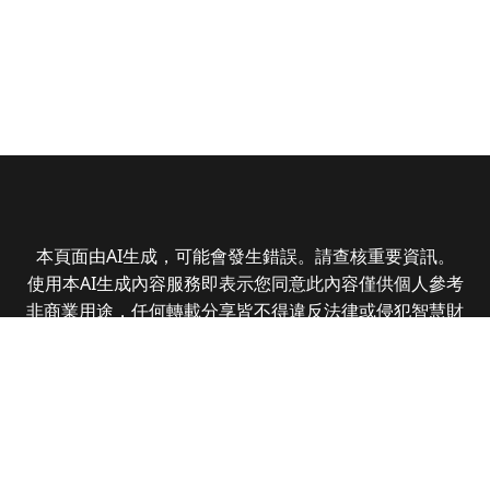
本頁面由AI生成，可能會發生錯誤。請查核重要資訊。
使用本AI生成內容服務即表示您同意此內容僅供個人參考
非商業用途，任何轉載分享皆不得違反法律或侵犯智慧財
產權，且您了解輸出內容可能不準確，所有爭議全曜財經
資訊股份有限公司保有最終解釋權
Copyright © 2025 CMoney Corporation. All rights
reserved.
|
隱私權政策