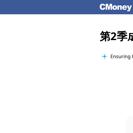
第2季
Ensuring l