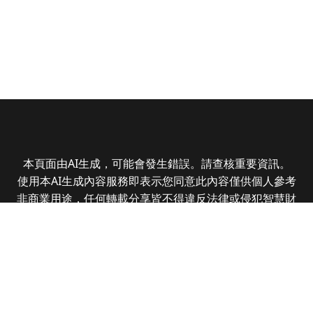
本頁面由AI生成，可能會發生錯誤。請查核重要資訊。
使用本AI生成內容服務即表示您同意此內容僅供個人參考
非商業用途，任何轉載分享皆不得違反法律或侵犯智慧財
產權，且您了解輸出內容可能不準確，所有爭議全曜財經
資訊股份有限公司保有最終解釋權
Copyright © 2025 CMoney Corporation. All rights
reserved.
|
隱私權政策