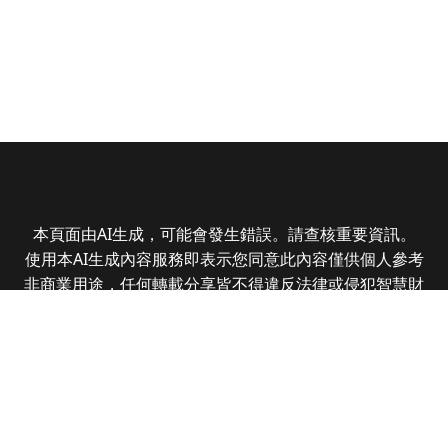
本頁面由AI生成，可能會發生錯誤。請查核重要資訊。
使用本AI生成內容服務即表示您同意此內容僅供個人參考
非商業用途，任何轉載分享皆不得違反法律或侵犯智慧財
產權，且您了解輸出內容可能不準確，所有爭議全曜財經
資訊股份有限公司保有最終解釋權
Copyright © 2025 CMoney Corporation. All rights
reserved.
|
隱私權政策