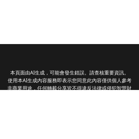
本頁面由AI生成，可能會發生錯誤。請查核重要資訊。
使用本AI生成內容服務即表示您同意此內容僅供個人參考
非商業用途，任何轉載分享皆不得違反法律或侵犯智慧財
產權，且您了解輸出內容可能不準確，所有爭議全曜財經
資訊股份有限公司保有最終解釋權
Copyright © 2025 CMoney Corporation. All rights
reserved.
|
隱私權政策