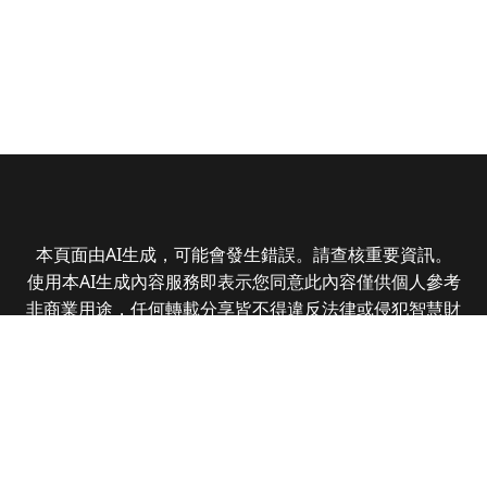
本頁面由AI生成，可能會發生錯誤。請查核重要資訊。
使用本AI生成內容服務即表示您同意此內容僅供個人參考
非商業用途，任何轉載分享皆不得違反法律或侵犯智慧財
產權，且您了解輸出內容可能不準確，所有爭議全曜財經
資訊股份有限公司保有最終解釋權
Copyright © 2025 CMoney Corporation. All rights
reserved.
|
隱私權政策