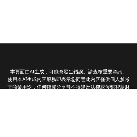
本頁面由AI生成，可能會發生錯誤。請查核重要資訊。
使用本AI生成內容服務即表示您同意此內容僅供個人參考
非商業用途，任何轉載分享皆不得違反法律或侵犯智慧財
產權，且您了解輸出內容可能不準確，所有爭議全曜財經
資訊股份有限公司保有最終解釋權
Copyright © 2025 CMoney Corporation. All rights
reserved.
|
隱私權政策