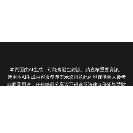
本頁面由AI生成，可能會發生錯誤。請查核重要資訊。
使用本AI生成內容服務即表示您同意此內容僅供個人參考
非商業用途，任何轉載分享皆不得違反法律或侵犯智慧財
產權，且您了解輸出內容可能不準確，所有爭議全曜財經
資訊股份有限公司保有最終解釋權
Copyright © 2025 CMoney Corporation. All rights
reserved.
|
隱私權政策