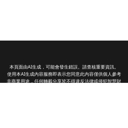
本頁面由AI生成，可能會發生錯誤。請查核重要資訊。
使用本AI生成內容服務即表示您同意此內容僅供個人參考
非商業用途，任何轉載分享皆不得違反法律或侵犯智慧財
產權，且您了解輸出內容可能不準確，所有爭議全曜財經
資訊股份有限公司保有最終解釋權
Copyright © 2025 CMoney Corporation. All rights
reserved.
|
隱私權政策