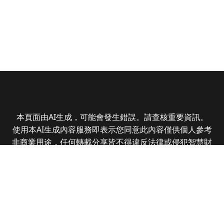
本頁面由AI生成，可能會發生錯誤。請查核重要資訊。
使用本AI生成內容服務即表示您同意此內容僅供個人參考
非商業用途，任何轉載分享皆不得違反法律或侵犯智慧財
產權，且您了解輸出內容可能不準確，所有爭議全曜財經
資訊股份有限公司保有最終解釋權
Copyright © 2025 CMoney Corporation. All rights
reserved.
|
隱私權政策