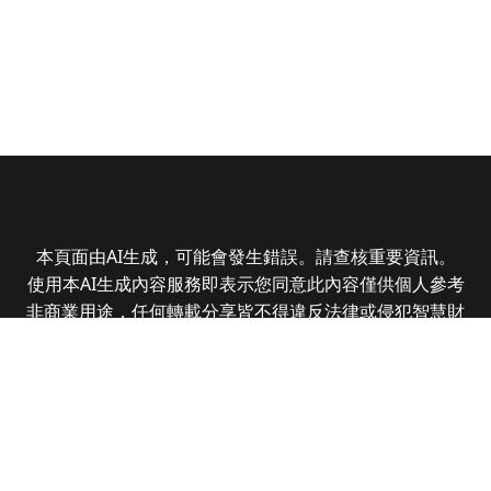
本頁面由AI生成，可能會發生錯誤。請查核重要資訊。
使用本AI生成內容服務即表示您同意此內容僅供個人參考
非商業用途，任何轉載分享皆不得違反法律或侵犯智慧財
產權，且您了解輸出內容可能不準確，所有爭議全曜財經
資訊股份有限公司保有最終解釋權
Copyright © 2025 CMoney Corporation. All rights
reserved.
|
隱私權政策