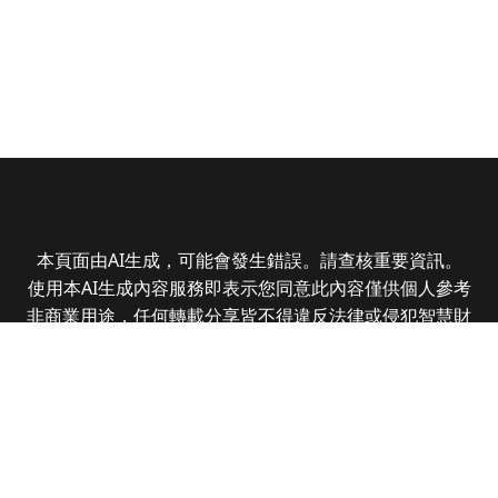
本頁面由AI生成，可能會發生錯誤。請查核重要資訊。
使用本AI生成內容服務即表示您同意此內容僅供個人參考
非商業用途，任何轉載分享皆不得違反法律或侵犯智慧財
產權，且您了解輸出內容可能不準確，所有爭議全曜財經
資訊股份有限公司保有最終解釋權
Copyright © 2025 CMoney Corporation. All rights
reserved.
|
隱私權政策