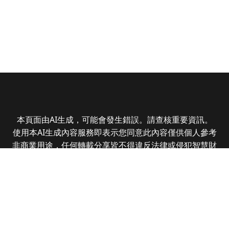
本頁面由AI生成，可能會發生錯誤。請查核重要資訊。
使用本AI生成內容服務即表示您同意此內容僅供個人參考
非商業用途，任何轉載分享皆不得違反法律或侵犯智慧財
產權，且您了解輸出內容可能不準確，所有爭議全曜財經
資訊股份有限公司保有最終解釋權
Copyright © 2025 CMoney Corporation. All rights
reserved.
|
隱私權政策