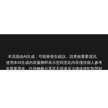
本頁面由AI生成，可能會發生錯誤。請查核重要資訊。
使用本AI生成內容服務即表示您同意此內容僅供個人參考
非商業用途，任何轉載分享皆不得違反法律或侵犯智慧財
產權，且您了解輸出內容可能不準確，所有爭議全曜財經
資訊股份有限公司保有最終解釋權
Copyright © 2025 CMoney Corporation. All rights
reserved.
|
隱私權政策