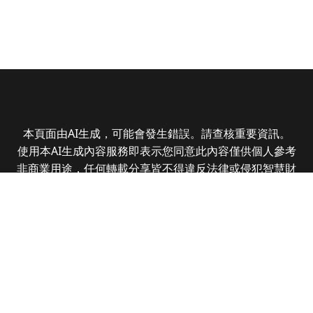
本頁面由AI生成，可能會發生錯誤。請查核重要資訊。
使用本AI生成內容服務即表示您同意此內容僅供個人參考
非商業用途，任何轉載分享皆不得違反法律或侵犯智慧財
產權，且您了解輸出內容可能不準確，所有爭議全曜財經
資訊股份有限公司保有最終解釋權
Copyright © 2025 CMoney Corporation. All rights
reserved.
|
隱私權政策