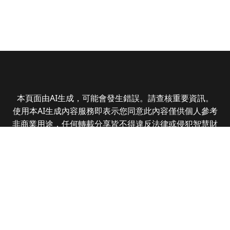
本頁面由AI生成，可能會發生錯誤。請查核重要資訊。
使用本AI生成內容服務即表示您同意此內容僅供個人參考
非商業用途，任何轉載分享皆不得違反法律或侵犯智慧財
產權，且您了解輸出內容可能不準確，所有爭議全曜財經
資訊股份有限公司保有最終解釋權
Copyright © 2025 CMoney Corporation. All rights
reserved.
|
隱私權政策