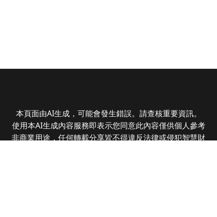
本頁面由AI生成，可能會發生錯誤。請查核重要資訊。
使用本AI生成內容服務即表示您同意此內容僅供個人參考
非商業用途，任何轉載分享皆不得違反法律或侵犯智慧財
產權，且您了解輸出內容可能不準確，所有爭議全曜財經
資訊股份有限公司保有最終解釋權
Copyright © 2025 CMoney Corporation. All rights
reserved.
|
隱私權政策