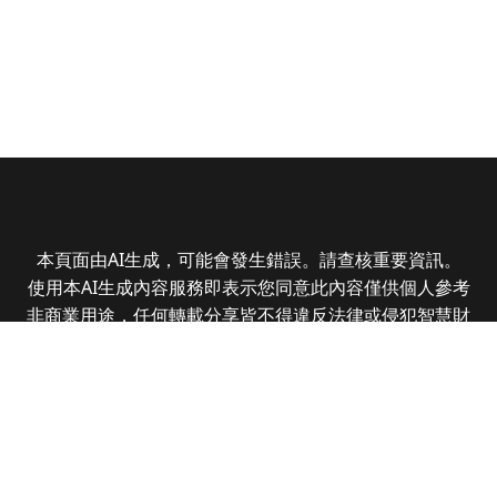
本頁面由AI生成，可能會發生錯誤。請查核重要資訊。
使用本AI生成內容服務即表示您同意此內容僅供個人參考
非商業用途，任何轉載分享皆不得違反法律或侵犯智慧財
產權，且您了解輸出內容可能不準確，所有爭議全曜財經
資訊股份有限公司保有最終解釋權
Copyright © 2025 CMoney Corporation. All rights
reserved.
|
隱私權政策