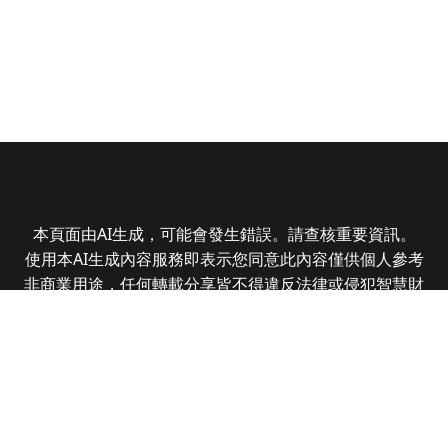
本頁面由AI生成，可能會發生錯誤。請查核重要資訊。
使用本AI生成內容服務即表示您同意此內容僅供個人參考
非商業用途，任何轉載分享皆不得違反法律或侵犯智慧財
產權，且您了解輸出內容可能不準確，所有爭議全曜財經
資訊股份有限公司保有最終解釋權
Copyright © 2025 CMoney Corporation. All rights
reserved.
|
隱私權政策