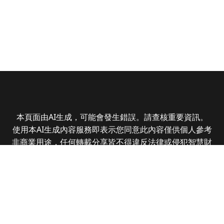
本頁面由AI生成，可能會發生錯誤。請查核重要資訊。
使用本AI生成內容服務即表示您同意此內容僅供個人參考
非商業用途，任何轉載分享皆不得違反法律或侵犯智慧財
產權，且您了解輸出內容可能不準確，所有爭議全曜財經
資訊股份有限公司保有最終解釋權
Copyright © 2025 CMoney Corporation. All rights
reserved.
|
隱私權政策