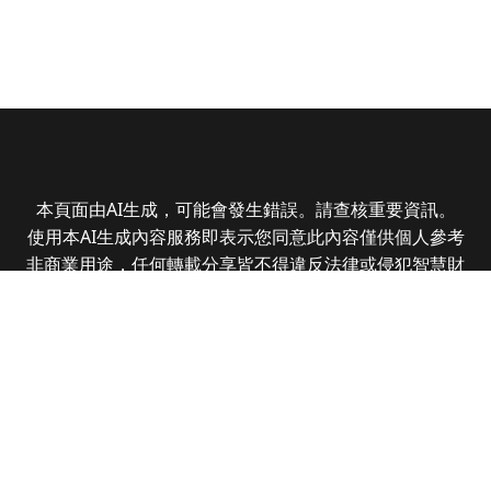
本頁面由AI生成，可能會發生錯誤。請查核重要資訊。
使用本AI生成內容服務即表示您同意此內容僅供個人參考
非商業用途，任何轉載分享皆不得違反法律或侵犯智慧財
產權，且您了解輸出內容可能不準確，所有爭議全曜財經
資訊股份有限公司保有最終解釋權
Copyright © 2025 CMoney Corporation. All rights
reserved.
|
隱私權政策