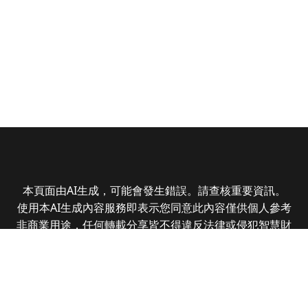
本頁面由AI生成，可能會發生錯誤。請查核重要資訊。
使用本AI生成內容服務即表示您同意此內容僅供個人參考
非商業用途，任何轉載分享皆不得違反法律或侵犯智慧財
產權，且您了解輸出內容可能不準確，所有爭議全曜財經
資訊股份有限公司保有最終解釋權
Copyright © 2025 CMoney Corporation. All rights