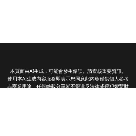
本頁面由AI生成，可能會發生錯誤。請查核重要資訊。
使用本AI生成內容服務即表示您同意此內容僅供個人參考
非商業用途，任何轉載分享皆不得違反法律或侵犯智慧財
產權，且您了解輸出內容可能不準確，所有爭議全曜財經
資訊股份有限公司保有最終解釋權
Copyright © 2025 CMoney Corporation. All rights
reserved.
|
隱私權政策