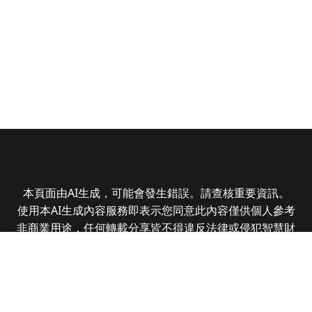
本頁面由AI生成，可能會發生錯誤。請查核重要資訊。
使用本AI生成內容服務即表示您同意此內容僅供個人參考
非商業用途，任何轉載分享皆不得違反法律或侵犯智慧財
產權，且您了解輸出內容可能不準確，所有爭議全曜財經
資訊股份有限公司保有最終解釋權
Copyright © 2025 CMoney Corporation. All rights