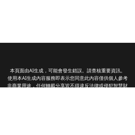
本頁面由AI生成，可能會發生錯誤。請查核重要資訊。
使用本AI生成內容服務即表示您同意此內容僅供個人參考
非商業用途，任何轉載分享皆不得違反法律或侵犯智慧財
產權，且您了解輸出內容可能不準確，所有爭議全曜財經
資訊股份有限公司保有最終解釋權
Copyright © 2025 CMoney Corporation. All rights
reserved.
|
隱私權政策