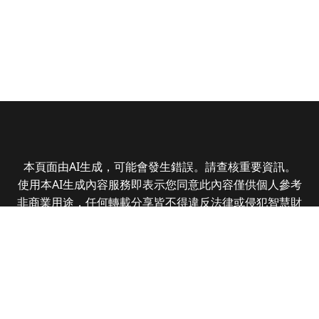
本頁面由AI生成，可能會發生錯誤。請查核重要資訊。
使用本AI生成內容服務即表示您同意此內容僅供個人參考
非商業用途，任何轉載分享皆不得違反法律或侵犯智慧財
產權，且您了解輸出內容可能不準確，所有爭議全曜財經
資訊股份有限公司保有最終解釋權
Copyright © 2025 CMoney Corporation. All rights
reserved.
|
隱私權政策