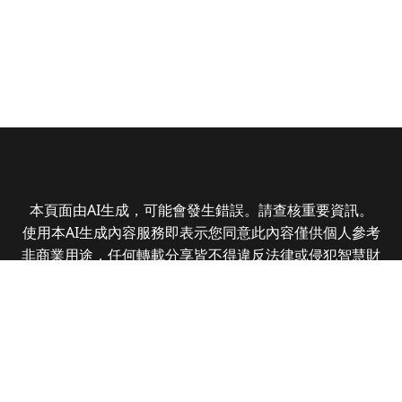
本頁面由AI生成，可能會發生錯誤。請查核重要資訊。
使用本AI生成內容服務即表示您同意此內容僅供個人參考
非商業用途，任何轉載分享皆不得違反法律或侵犯智慧財
產權，且您了解輸出內容可能不準確，所有爭議全曜財經
資訊股份有限公司保有最終解釋權
Copyright © 2025 CMoney Corporation. All rights
reserved.
|
隱私權政策