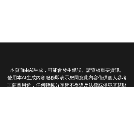
本頁面由AI生成，可能會發生錯誤。請查核重要資訊。
使用本AI生成內容服務即表示您同意此內容僅供個人參考
非商業用途，任何轉載分享皆不得違反法律或侵犯智慧財
產權，且您了解輸出內容可能不準確，所有爭議全曜財經
資訊股份有限公司保有最終解釋權
Copyright © 2025 CMoney Corporation. All rights
reserved.
|
隱私權政策