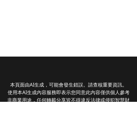
本頁面由AI生成，可能會發生錯誤。請查核重要資訊。
使用本AI生成內容服務即表示您同意此內容僅供個人參考
非商業用途，任何轉載分享皆不得違反法律或侵犯智慧財
產權，且您了解輸出內容可能不準確，所有爭議全曜財經
資訊股份有限公司保有最終解釋權
Copyright © 2025 CMoney Corporation. All rights