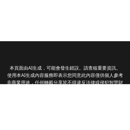
本頁面由AI生成，可能會發生錯誤。請查核重要資訊。
使用本AI生成內容服務即表示您同意此內容僅供個人參考
非商業用途，任何轉載分享皆不得違反法律或侵犯智慧財
產權，且您了解輸出內容可能不準確，所有爭議全曜財經
資訊股份有限公司保有最終解釋權
Copyright © 2025 CMoney Corporation. All rights
reserved.
|
隱私權政策