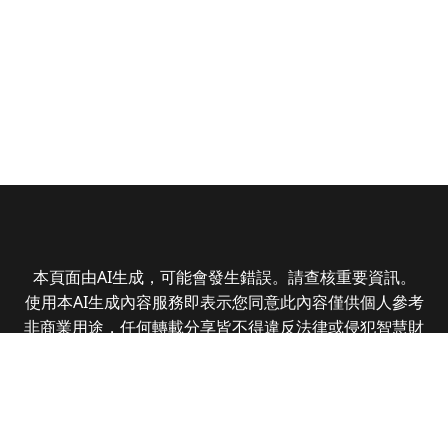
本頁面由AI生成，可能會發生錯誤。請查核重要資訊。
使用本AI生成內容服務即表示您同意此內容僅供個人參考
非商業用途，任何轉載分享皆不得違反法律或侵犯智慧財
產權，且您了解輸出內容可能不準確，所有爭議全曜財經
資訊股份有限公司保有最終解釋權
Copyright © 2025 CMoney Corporation. All rights