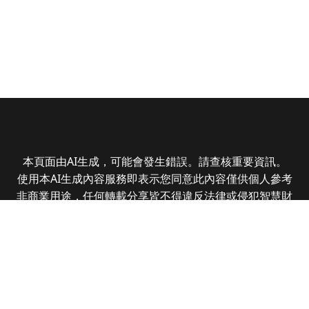
本頁面由AI生成，可能會發生錯誤。請查核重要資訊。
使用本AI生成內容服務即表示您同意此內容僅供個人參考
非商業用途，任何轉載分享皆不得違反法律或侵犯智慧財
產權，且您了解輸出內容可能不準確，所有爭議全曜財經
資訊股份有限公司保有最終解釋權
Copyright © 2025 CMoney Corporation. All rights
reserved.
|
隱私權政策