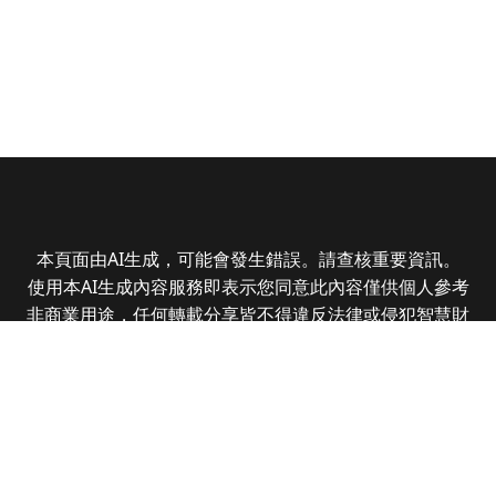
本頁面由AI生成，可能會發生錯誤。請查核重要資訊。
使用本AI生成內容服務即表示您同意此內容僅供個人參考
非商業用途，任何轉載分享皆不得違反法律或侵犯智慧財
產權，且您了解輸出內容可能不準確，所有爭議全曜財經
資訊股份有限公司保有最終解釋權
Copyright © 2025 CMoney Corporation. All rights
reserved.
|
隱私權政策