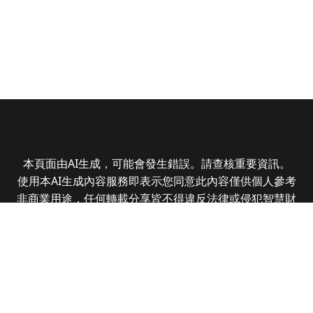
本頁面由AI生成，可能會發生錯誤。請查核重要資訊。
使用本AI生成內容服務即表示您同意此內容僅供個人參考
非商業用途，任何轉載分享皆不得違反法律或侵犯智慧財
產權，且您了解輸出內容可能不準確，所有爭議全曜財經
資訊股份有限公司保有最終解釋權
Copyright © 2025 CMoney Corporation. All rights
reserved.
|
隱私權政策