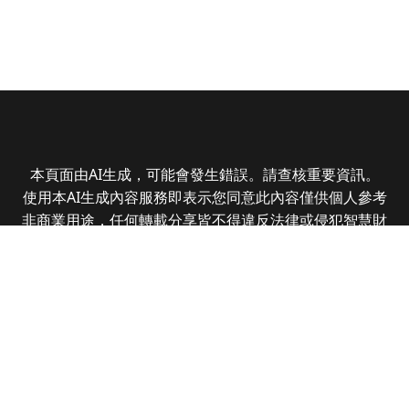
本頁面由AI生成，可能會發生錯誤。請查核重要資訊。
使用本AI生成內容服務即表示您同意此內容僅供個人參考
非商業用途，任何轉載分享皆不得違反法律或侵犯智慧財
產權，且您了解輸出內容可能不準確，所有爭議全曜財經
資訊股份有限公司保有最終解釋權
Copyright © 2025 CMoney Corporation. All rights
reserved.
|
隱私權政策